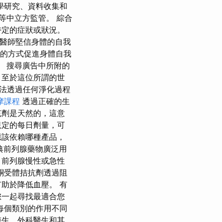
學研究、資料收集和
等中立方監管。 綜合
特定的症狀或狀況。
骨醫師堅信身體的自我
小的方式促進身體自我
的人。 搜尋廣告中所附的
 至於這位所謂的世
法透過任何淨化過程
摩課程
透過正確的生
充劑是天然的，這意
規定的每日劑量，可
應該依賴哪種產品，
經典前列腺藥物廣泛用
、前列腺慢性或急性
酮受體拮抗劑透過阻
助於降低血壓。 有
您一起尋找最適合您
每個類別的作用不同
醫生、外科醫生和其