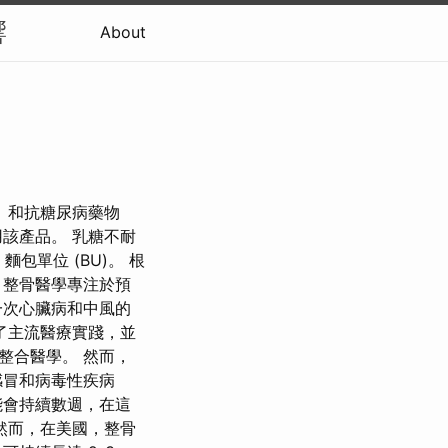
響
About
）和抗糖尿病藥物
該產品。 乳糖不耐
包單位 (BU)。 根
 整骨醫學專注於預
一次心臟病和中風的
了主流醫療實踐，並
或整合醫學。 然而，
感冒和病毒性疾病
能會持續數週，在這
然而，在美國，整骨