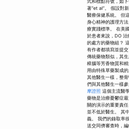
式和標點符號，如下
著“et al”。 
醫療保健系統。 但
身心精神的護理方法
療實踐標準。 在美
於患者來說，DO 
的處方的藥物組？ 
有作者都填寫並提交
傳統藥物類似，其生
樟腦等芳香物質和精
用由特殊草藥製成的
其他醫生一樣，整骨
們與其他醫生一樣參
摩證照
這個主流醫學
藥物是治療憂鬱症最
關的演示的重要責任
並不低於醫生。 其
義。 我們的錄取率
送交同儕審查時，編