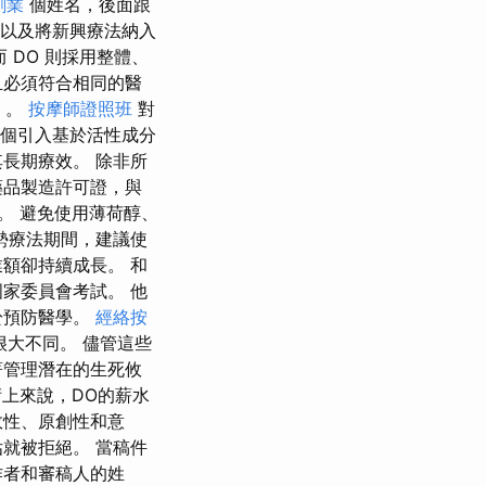
創業
個姓名，後面跟
，以及將新興療法納入
 DO 則採用整體、
且必須符合相同的醫
）。
按摩師證照班
對
一個引入基於活性成分
長期療效。 除非所
藥品製造許可證，與
。 避免使用薄荷醇、
勢療法期間，建議使
額卻持續成長。 和
家委員會考試。 他
於預防醫學。
經絡按
很大不同。 儘管這些
著管理潛在的生死攸
術上來說，DO的薪水
效性、原創性和意
就被拒絕。 當稿件
作者和審稿人的姓