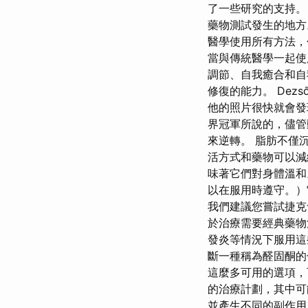
了一些研究的支持。
藥物測試發生的地方。
醫學使用所有方法，
當與傳統醫學一起使
調節、自我癒合和自
修復的能力。 Dezső
他的照片很快就會發
界冠軍所說的，儘管
來逆轉。 脂肪不僅
活方式和藥物可以減
味著它們對身體溫和
以在服用時遵守。）
我們建議您嘗試捷克食
於治療需要經典藥物
發炎等情況下服用這
斷一種稱為醛固酮的
這麼多可用的選項，
的治療計劃，其中
並產生不同的副作用