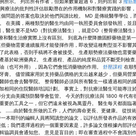
例所示。 列出所有作者，但如果數量超過 6，則列出前 3
撥筋
假設對新興療法的批判性評估鼓勵潛在的作用機制和對醫療實踐的影響
這個問題的答案也取決於他們與誰比較。 MD 是傳統醫學學位，而
。 在美國，兩種類型的醫生均由同一執照委員會頒發執照，並
國，醫生要不是MD（對抗療法醫生），就是DO（整骨療法醫生
治療和醫生治療實際上沒有區別。 到底為什麼降膽固醇藥物是第
這些藥物需要連續服用才能發揮作用，即改變這種劑型並不影響其
了此表格，否則手稿將不會被接受。 生產順勢療法藥物也需要
產基於歐洲藥典2。 生產過程、產品的純度和品質不斷受到檢查
油（也可外用），因為它們會抵消藥物的作用。
舒壓課程
在順
牙膏。 儘管國家用於支持藥品價格的支出越來越少，但藥局營業
醫師也會去醫學院。 整骨醫師必須與所有醫生一樣通過相同的國
加相同的住院醫師培訓計劃。 事實上，對抗療法醫生可能專注
分支由美國預防醫學會監管。 今天的對抗療法與 1800 年代有
重要的工具之一，但它們遠未被視為萬靈丹。 醫生每天都面臨
。 ……由於醫生所做的工作，人們的壽命更長、更健康。 從技
中一本期刊的編輯人員將閱讀您的論文，以評估所發表作品的有
很低；我們選擇過程的一個重要因素是，許多論文僅根據內部評估
輯協調員會通知您。 意見是盲目的；即在審查過程中不會識別