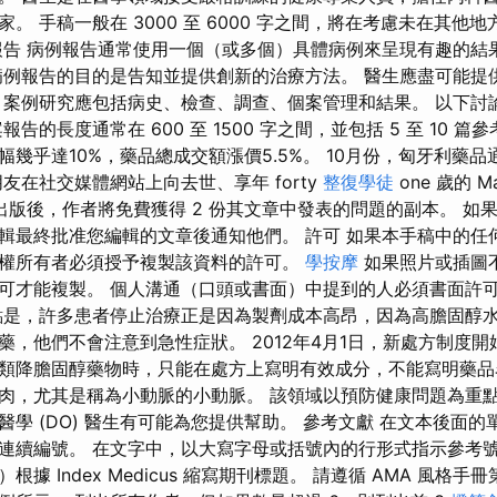
。 手稿一般在 3000 至 6000 字之間，將在考慮未在其他
報告 病例報告通常使用一個（或多個）具體病例來呈現有趣的結
病例報告的目的是告知並提供創新的治療方法。 醫生應盡可能提
 案例研究應包括病史、檢查、調查、個案管理和結果。 以下討
告的長度通常在 600 至 1500 字之間，並包括 5 至 10 篇
幾乎達10%，藥品總成交額漲價5.5%。 10月份，匈牙利藥
友在社交媒體網站上向去世、享年 forty
整復學徒
one 歲的 Ma
物出版後，作者將免費獲得 2 份其文章中發表的問題的副本。 如
輯最終批准您編輯的文章後通知他們。 許可 如果本手稿中的任
權所有者必須授予複製該資料的許可。
學按摩
如果照片或插圖
可才能複製。 個人溝通（口頭或書面）中提到的人必須書面許可
點是，許多患者停止治療正是因為製劑成本高昂，因為高膽固醇
藥，他們不會注意到急性症狀。 2012年4月1日，新處方制度
類降膽固醇藥物時，只能在處方上寫明有效成分，不能寫明藥品
肉，尤其是稱為小動脈的小動脈。 該領域以預防健康問題為重
學 (DO) 醫生有可能為您提供幫助。 參考文獻 在文本後面
連續編號。 在文字中，以大寫字母或括號內的行形式指示參考號。 
據 Index Medicus 縮寫期刊標題。 請遵循 AMA 風格手冊