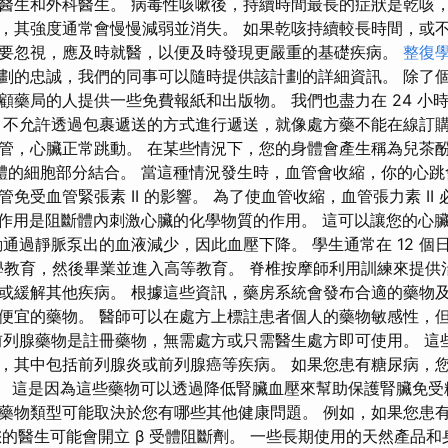
醫生和外科醫生。 病毒性咳嗽後，持續時間最長的症狀是乾咳，可
，其強度通常會慢慢減弱並消失。 如果乾咳持續較長時間，或
要忽視，應及時就醫，以便及時發現更嚴重的基礎疾病。
整復
劃的忠誠，我們的同事可以隨時提供該計劃的詳細資訊。 除了
顧藥局的人提供一些免費報紙和出版物。 我們也盡力在 24 小
，不允許透過包裹遞送的方式進行遞送，就像處方藥不能在線訂購
管，心臟正常跳動。 在某些情況下，您的身體會產生稱為兒茶酚
體的細胞部分結合。 當這種情況發生時，血管會收縮，你的心跳
免受血管緊張素 II 的影響。 為了使血管收縮，血管張力素 II
的作用是阻斷體內刺激心臟的化學物質的作用。 這可以讓您的心
通過靜脈泵出的血液減少，因此血壓下降。 學生通常在 12 個日
學教育，然後畢業並進入高等教育。 脊椎按摩師利用訓練來提供
或緩解其他疾病。 根據這些資訊，藥房系統會發布合適的藥物
便宜的藥物。 醫師可以在處方上標註患者個人的藥物敏感性，
前列腺藥物是註冊藥物，無需處方或只需醫生處方即可使用。 這
，其中包括前列腺炎或前列腺癌等疾病。 如果您患有糖尿病，
ARB。 這是因為這些藥物可以透過降低腎臟血壓來幫助保護腎臟免
藥物類型可能取決於您有哪些其他健康問題。 例如，如果您患
，您的醫生可能會開立 β 受體阻斷劑。 一些長期使用的天然產品