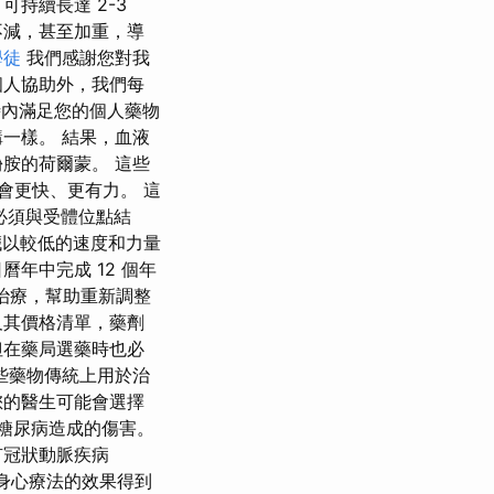
持續長達 2-3
不減，甚至加重，導
學徒
我們感謝您對我
個人協助外，我們每
時內滿足您的個人藥物
一樣。 結果，血液
胺的荷爾蒙。 這些
會更快、更有力。 這
 必須與受體位點結
臟以較低的速度和力量
曆年中完成 12 個年
治療，幫助重新調整
及其價格清單，藥劑
但在藥局選藥時也必
些藥物傳統上用於治
您的醫生可能會選擇
受糖尿病造成的傷害。
有冠狀動脈疾病
和身心療法的效果得到