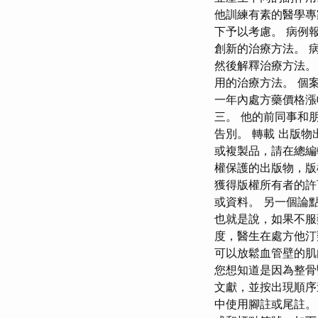
他訓練有素的醫學專家
下予以考慮。 病例
創新的治療方法。 
然後解釋治療方法。
用的治療方法。 個案報
一年內處方藥價格漲幅
三。 他的前同事和朋
告別。 轉載 出版
或複製品，請在總編
權保護的出版物，版
獲得版權所有者的許
或資料。 另一個論
也就是說，如果不服
度，醫生在處方他汀
可以放鬆血管壁的肌
您想知道是因為整骨醫
文獻，並按出現順序
中使用腳註或尾註。）根