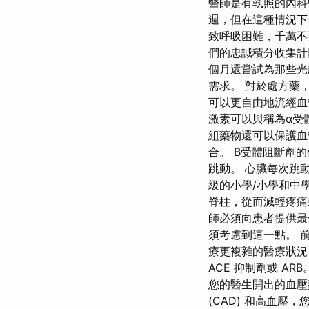
醫師是有執照的內科
週，但在這種情況下
致呼吸困難，千萬不
們的忠誠積分收集計
個月還嘗試為那些光
需求。 對於處方藥
可以更自由地流經血
激素可以與稱為α受
組藥物還可以保護血管
合。 Β受體阻斷劑
跳動。 心臟每次跳動
級的小學/小學和中
脊柱，從而減輕疼痛
師必須向患者提供最
須考慮到這一點。 
療更複雜的醫療狀況
ACE 抑制劑或 
您的醫生開出的血壓
(CAD) 和高血壓