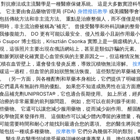
 對抗療法或主流醫學是一種醫療保健系統。 這是大多數實證科
 它主要由食品藥物管理局 (FDA)
身體撥筋教學
或美國醫學會
包括傳統方法和非主流方法。 重點是治療整個人，而不僅僅是
用時，非主流治療被稱為“補充”。 曾接受醫學和外科訓練的整
我修復能力。 DO 更有可能以最安全、侵入性最小且副作用最
 Csupor 博士指出，Krisztián Csonka 實際上是一個虛構
現，這張照片主要出現在俄語網站上，甚至是類似詐騙的元素。
動脈粥狀硬化確實是心血管疾病的主要原因之一，但這種情況無
沉積在血管壁上，還會發生發炎反應，導致沉積物無法溶解。
按
緩這一過程，但血管的原始狀態無法恢復。 這些類型的草藥補
。 （另一方面，與各種酊劑和草藥本身相比，它們提供了明確
它們還具有無副作用的優點。 如果您不知道成熟男性在這方面
品補充劑UNIPROSTA®，它也適合長期使用。 如上所述，
治療的非常嚴重的前列腺問題。 例如，您可以在前列腺手術前
些藥物。 它還可以讓您減少服用藥物，從而減少副作用。 醛固
化學物質來發揮作用。 這個動作可以減少體內滯留的液體量，有
可能需要時間和耐心才能找到最適合您的選項。 您的醫生將與
可能包括一種或多種藥物。
按摩教學
它們分為幾個不同的類別，
。 醫生是在醫學領域接受嚴格訓練的健康專業人員，擔任內科