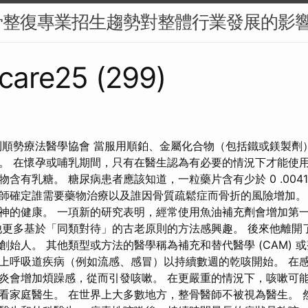
骨整復專業招生趨勢對整體行業發展的影
care25 (299)
利順勢療法醫學協會 當服用順鉑、金屬化合物（包括鐵或鎂製劑
。 在懷孕或哺乳期間，只有在醫生認為有必要的情況下才能使用
含有乳糖。 糖尿病患者應該知道，一粒藥片含有少於 0 .0041 麵
師確定誰需要藥物治療以及誰因骨質疏鬆症而骨折的風險增加。
神的健康。 一項新的研究表明，經常使用魚油補充劑會增加第
他更多基於「同類對待」的古老原則的方法感興趣。 後來他離開
始人。 其他類型或方法的醫學稱為補充和替代醫學 (CAM) 
上呼吸道疾病（例如流感、感冒）以持續數週的乾咳開始。 在
炎會增加煩躁感，從而引發咳嗽。 在更嚴重的情況下，咳嗽可
看家庭醫生。 在世界上大多數地方，整骨醫師不被視為醫生。 