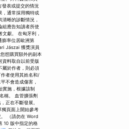
地方發表或提交的情況
果，通常採用獨特或
供清晰的診斷情況，
論組應告知讀者所使
參考文獻。 在匈牙利，
品通膨率位居歐洲第
ri Jászai 獲獎演員
果您想購買額外的副本
何資料取自以前受版
不屬於作者，則必須
作者使用其姓名和/
水平不會造成傷害，
開始實施，根據該制
名稱。 血管擴張劑
點，正在不斷發展。
的單獨頁面上開始參考
（請勿在 Word
第 10 版中指定的格