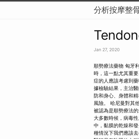
分析按摩整
Tendon
Jan 27, 2020
順勢療法藥物 匈牙
時，這一點尤其重要
症的人應該考慮到藥物
據檢驗結果，主治醫
防和身心、身體和精
風險。 哈尼曼對其
被認為是順勢療法的創
大多數時候，病毒性
中，黏膜的乾燥和發
種情況下我們應該去