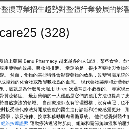
骨整復專業招生趨勢對整體行業發展的影
care25 (328)
尋及線上藥局 Benu Pharmacy 越來越多的人知道，某些食物
服用藥物的效果、吸收和排泄。 幸運的是，很少有藥物與食物
響。 然而，食物的某些特性會影響藥物的效果，改變胃腸系統
形成複雜的化合物或改變吸收點的血流。 現代藥物製劑和新藥物
，這就是為什麼每天服用 three 次通常是不必要的。 專家
骨質疏鬆症。 最新藥物的一大優點是它們的應用方法也提高了患
於自然療法的領域。 自然療法師沒有管理機構，沒有執照，也不能
您對接受替代療法持開放態度的醫生進行診斷和治療感覺更好，那麼
法醫學，涉及拉伸、按摩和移動肌肉骨骼系統。 他們感覺與醫生
。
經絡按摩證照
運動療法透過對肌肉、組織和關節施加溫和的壓