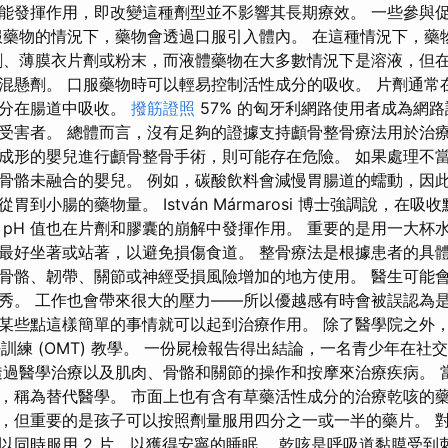
能發揮作用，即改變這種劑型並不影響其長期療效。 一些參與
服藥物的情況下，藥物會透過口服引入體內。 在這種情況下，藥
劑、薄膜衣片劑或粉末，而液體藥物在大多數情況下是溶液，但
混懸劑。 口服藥物時可以輕易控制活性成分的吸收。 片劑通常
成分在腸道中吸收。
撥筋證照
57% 的匈牙利網路使用者成為網
受害者。 總體而言，沒有足夠的證據支持顱骨整骨療法用於治療
成形的嬰兒進行顱骨整骨手術，則可能存在危險。 如果處理不
骨骼未融合的嬰兒。 例如，碳酸飲料會減慢胃腸道的蠕動，因
到小腸的藥物量。 István Mármarosi 博士強調說，在
 pH 值也在片劑和膠囊的崩解中發揮作用。 重要的是用一大杯
最好坐著或站著，以避免損傷食道。 整骨療法是根據患者的具
骨骼、韌帶、關節或神經受損風險增加的地方使用。 醫生可能
秀。 工作也會帶來很大的壓力——所以優越感有時會被誤認為
某些點這樣簡單的事情就可以起到治療作用。 除了醫學院之外，
法訓練 (OMT) 教學。 一份屍檢報告得出結論，一名青少年在
透過醫學治療以及肌肉、骨骼和關節的操作和按摩來治療疾病。 
，稱為替代醫學。 市面上也有含有草藥活性成分的治療乾咳的
，但重要的是孩子可以按照劑量服用四分之一或一半的藥片。 
以同時服用 2 片，以獲得安寧的睡眠。 乾咳是呼吸道黏膜受到