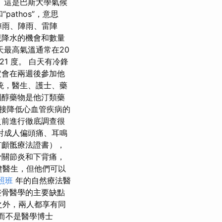
 這是巴斯大學氣候
pathos”，意思
陣雨、陣雨、雷陣
現降水的機會和數量
天最高氣溫通常在20
21 度。 白天有冷鋒
定會在兩週後參加他
統，醫生、護士、藥
固醇藥物是他汀類藥
接降低心血管疾病的
之前進行徹底調查很
對成人偏頭痛、耳鳴
有顱骶療法證書），
骨關節炎和下背痛，
健醫生，但他們可以
照班
年的自然療法醫
整骨醫學的主要缺點
之外，兩人都享有同
而不是醫學博士