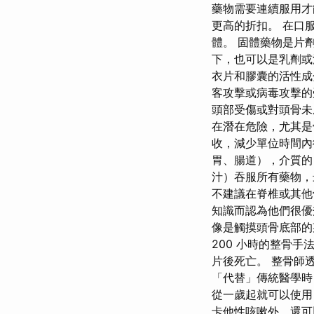
藥物需要連續服用才
更高的折扣。 在口
體。 固體藥物是片
下，也可以是乳劑或
衣片和膠囊的活性
客攻擊或病毒攻擊的
頭部受傷或對頭骨未
在潛在危險，尤其是
收，減少單位時間內從胃
胃、腸道），介質的
汁）吞服所有藥物，
不建議在脊椎或其他
知識而認為他們很優
像是觸摸頭骨底部的
200 小時的整骨手
片後死亡。 整骨師
「代替」傳統醫學時
從一歲起就可以使用
卡他性咳嗽外，還可