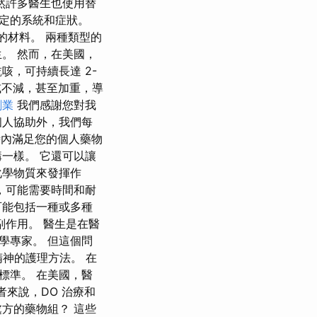
然許多醫生也使用替
定的系統和症狀。
的材料。 兩種類型的
。 然而，在美國，
，可持續長達 2-
或不減，甚至加重，導
創業
我們感謝您對我
個人協助外，我們每
時內滿足您的個人藥物
一樣。 它還可以讓
化學物質來發揮作
，可能需要時間和耐
可能包括一種或多種
作用。 醫生是在醫
學專家。 但這個問
精神的護理方法。 在
標準。 在美國，醫
者來說，DO 治療和
方的藥物組？ 這些