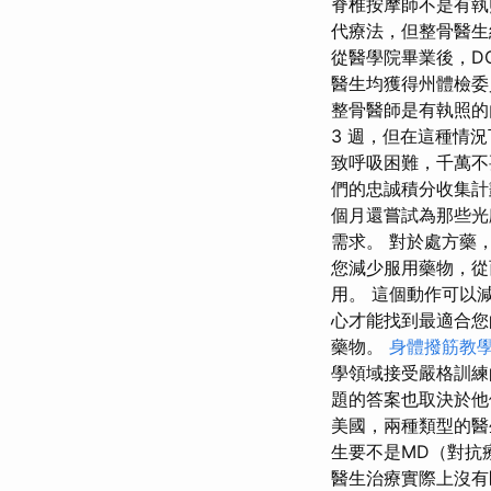
脊椎按摩師不是有執
代療法，但整骨醫生
從醫學院畢業後，D
醫生均獲得州體檢委
整骨醫師是有執照的
3 週，但在這種情
致呼吸困難，千萬不
們的忠誠積分收集計
個月還嘗試為那些光
需求。 對於處方藥
您減少服用藥物，從
用。 這個動作可以
心才能找到最適合您
藥物。
身體撥筋教
學領域接受嚴格訓練
題的答案也取決於他
美國，兩種類型的醫
生要不是MD（對抗
醫生治療實際上沒有