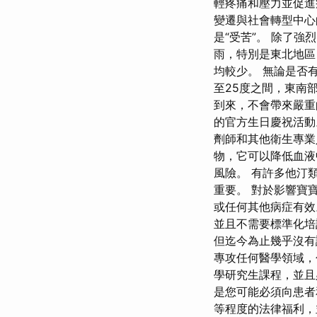
輕疼痛和壓力並促進
變遷與社會轉型中心的研
是“受苦”。 除了
雨，特別是東北地區
均較少。 無論是否
至25度之間，東南部
到來，不會帶來嚴重
的官方生日慶祝活動
劑師和其他衛生專業
物，它可以降低血液
風險。 有許多他汀
重要。 對於影響寶
或任何其他病症有效
並且不需要標準化培
但迄今為止幾乎沒有
專攻任何醫學領域，包
學研究生課程，並且
是您可能必須向患者
等程度的法律福利，