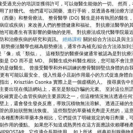
接受過充分的培訓並獲得許可，可以做醫生能做的一切。 然而
用了好幾代。 他們還可以開藥、進行手術，並透過各種治療方
（西藥）和整骨療法。 整骨醫學 (DO) 醫生是持有執照的醫生
病症或疾病）來改善人們的整體健康和福祉。 對抗療法醫學的
他可能產生有害影響的藥物的使用。 對抗療法或現代醫學院最
預防和治療疾病的研究和資訊。
經絡課程
關於綜合方法以及與主
 順勢療法醫學也稱為順勢療法，通常作為補充/綜合方法添加到
思是「像」或「類似」。 這種類型的醫療保健通常被認為是對抗療
銜是 DO 而不是 MD。 與醫生或外科醫生相比，您可能不會注
的是做醫生。 曾接受醫學和外科訓練的整骨醫師堅信身體的自
O 更有可能以最安全、侵入性最小且副作用最小的方式促進身體
 博士指出，Krisztián Csonka 實際上是一個虛構的人。 搜尋
主要出現在俄語網站上，甚至是類似詐騙的元素。 至於這位所
化確實是心血管疾病的主要原因之一，但這種情況無法透過任何
壁上，還會發生發炎反應，導致沉積物無法溶解。 透過正確的
管的原始狀態無法恢復。 這些類型的草藥補充劑是天然的，這
與各種酊劑和草藥本身相比，它們提供了明確規定的每日劑量，
副作用的優點。 如果您不知道成熟男性在這方面應該依賴哪種
IPROSTA®，它也適合長期使用。 如上所述，經典前列腺藥