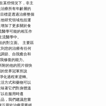
，在某些情況下，非主
法治療所有年齡層的
，目標是透過治療整個
其他研究領域包括運
近增加了更多關於食
流醫學可能的相互作
主流醫學中。
法的對立面。 主要區
意到您的治療有任何
我調節、自我癒合和
自我修復的能力。
廣告中所附的他的照片很快
謂的世界冠軍所說
淨化過程來逆轉。
生活方式和藥物可以
意味著它們對身體溫
可以在服用時遵
產品，我們建議您嘗
物廣泛用於治療需要經