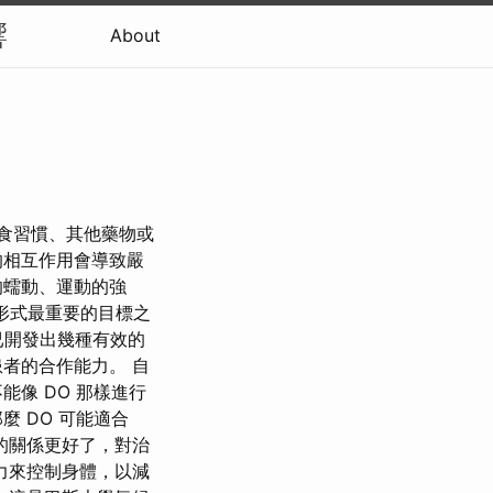
響
About
、飲食習慣、其他藥物或
的相互作用會導致嚴
的蠕動、運動的強
形式最重要的目標之
現已開發出幾種有效的
者的合作能力。 自
像 DO 那樣進行
 DO 可能適合
的關係更好了，對治
力來控制身體，以減