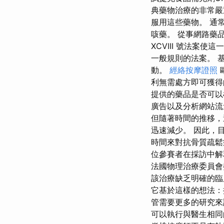
典藥物治療的非常嚴
服用這些藥物。 通
咳藥。 從事網路藥品
XCVIII 號法案
一般規則的法案。 
動。
經絡按摩證照
利無需處方即可獲得
提供的藥品是否可以根
廣告以及分析網站流
但隨著時間的推移，
迅速減少。 因此，
時間來對抗骨質疏
位參賽者在採訪中解
法國物理治療委員會
該治療缺乏明確的臨
它基於這樣的想法：
管需要更多的研究來
可以執行與醫生相同