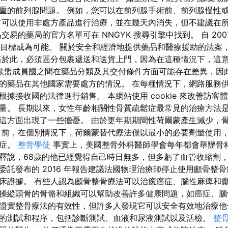
重的前列腺問題。 例如，您可以在前列腺手術前、前列腺慢性
常可以使用非處方產品進行治療，並在幾天內消失，但不建議在
交易的藥局的官方名單可在 NNGYK 搜尋引擎中找到。 自 2007
使這一目標成為可能。 關於安全和經濟地提供藥品和醫療援助的法
基於此，必須區分包裹遞送和送貨上門，因為在這種情況下，這
歐盟成員國之間在藥品分類及其交付條件方面可能存在差異，因
的藥品在其他國家需要處方的情況。 在每種情況下，網路服務
據接收國的法律進行銷售。 本網站使用 cookie 來改善訪客
量。 長期以來，女性年齡相關性骨質疏鬆症最常見的治療方法
這方面出現了一些擔憂。 由於更年期期間性荷爾蒙產生減少，
目前，在個別情況下，荷爾蒙替代療法僅以最小的必要劑量使用
鬆症。
整骨學徒
事實上，美國整骨外科醫師學會每年都會舉辦骨科
釋說，68歲的他已經覺得自己時日無多，但多虧了血管收縮劑
委託發布的 2016 年報告建議法國物理治療師停止使用顱骨整骨
床證據。 有些人認為顱骨整骨療法可以治癒癌症、腦性麻痺和
操縱頭骨的骨骼和組織可以幫助改善許多健康問題，如癌症、腦
證實整骨療法的有效性，但許多人發現它可以安全有效地治療他
的測試和程序，包括診斷測試、血液和尿液測試以及活檢。
整