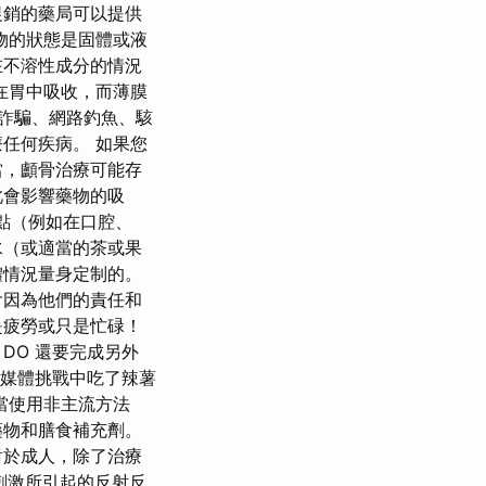
促銷的藥局可以提供
物的狀態是固體或液
在不溶性成分的情況
在胃中吸收，而薄膜
路詐騙、網路釣魚、駭
任何疾病。 如果您
當，顱骨治療可能存
此會影響藥物的吸
吸收點（例如在口腔、
水（或適當的茶或果
體情況量身定制的。
會因為他們的責任和
是疲勞或只是忙碌！
DO 還要完成另外
社交媒體挑戰中吃了辣薯
當使用非主流方法
藥物和膳食補充劑。
對於成人，除了治療
刺激所引起的反射反