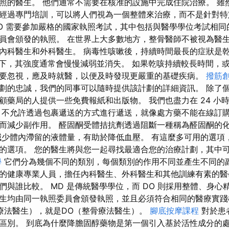
照的醫生。 他們通常不需要在核准的設施中完成住院治療。 雖
經過專門培訓，可以將人們視為一個整體來治療，而不是針對特
O 需要參加嚴格的國家執照考試，其中包括與醫學學位考試相同
員會頒發的執照。 在世界上大多數地方，整骨醫師不被視為醫生
內科醫生和外科醫生。 病毒性咳嗽後，持續時間最長的症狀是乾咳
況下，其強度通常會慢慢減弱並消失。 如果乾咳持續較長時間，
要忽視，應及時就醫，以便及時發現更嚴重的基礎疾病。
撥筋
劃的忠誠，我們的同事可以隨時提供該計劃的詳細資訊。 除了
顧藥局的人提供一些免費報紙和出版物。 我們也盡力在 24 小
，不允許透過包裹遞送的方式進行遞送，就像處方藥不能在線訂購
而減少副作用。 醛固酮受體拮抗劑透過阻斷一種稱為醛固酮的
減少體內滯留的液體量，有助於降低血壓。 有這麼多可用的選項
的選項。 您的醫生將與您一起尋找最適合您的治療計劃，其中
學
它們分為幾個不同的類別，每個類別的作用不同並產生不同的副
的健康專業人員，擔任內科醫生、外科醫生和其他訓練有素的醫
們與誰比較。 MD 是傳統醫學學位，而 DO 則採用整體、身心
生均由同一執照委員會頒發執照，並且必須符合相同的醫療實踐
療法醫生），就是DO（整骨療法醫生）。
腳底按摩課程
對於患
區別。 到底為什麼降膽固醇藥物是第一個引入基於活性成分的處