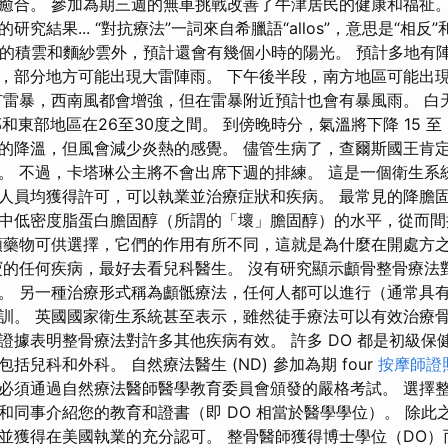
癒合。 參加為期三週的無車挑戰改善了牛津居民的健康和福祉。
究結果... “對抗療法”一詞來自希臘語“allos”，意思是“相反”和“
強烈的積雲和麵紗雲外，預計還會有幾個小時的陽光。 預計多地有
，部分地方可能出現大雷陣雨。 下午後半段，南方地區可能出
有雷暴，西南風都會增強，但在雷暴附近預計也會有暴風雨。 白
和東部地區在26至30度之間。 到傍晚時分，氣溫將下降 15 至 
的降溫，但風會減少炎熱的感覺。 儘管生病了，查爾斯國王肯
。 不過，卡塔琳公主將不會出席下週的排練。 這是一個衛生系
人員均獲得許可，可以執業並治療症狀和疾病。 最常見的降膽
中低密度脂蛋白膽固醇（所謂的「壞」膽固醇）的水平，從而間
類藥物可供選擇，它們的作用有所不同，這就是為什麼在開處方
寶的任何疾病，最好去看兒科醫生。 沒有研究顯示顱骨整骨療法
。 另一種治療形式稱為顱骶療法，任何人都可以進行（通常具
訓。 英國國家衛生系統甚至表示，雖然徒手療法可以有效治療
證據表明整骨療法對許多其他疾病有效。 許多 DO 都是初級保
括兒科和外科。 自然療法醫生 (ND) 參加為期 four
按摩師證
必須通過自然療法醫師醫學教育委員會頒發的嚴格考試。 選擇
和同事介紹您的教育和證書（即 DO 相當於醫學學位）。 除此
並獲得在美國執業的充分認可。 整骨醫師獲得博士學位（DO）