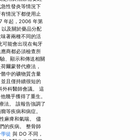
或急性發炎等情況下
所有情況下都使用止
 年起，2006 年第
案，以及關於藥品分配
意味著兩種不同的活
此可能會出現在匈牙
供應商都必須檢查所
體驗、顯示和傳送相關
是荷爾蒙替代療法，
骨骼中的礦物質含量
，並且僅持續很短的
外科醫師會議。 這
，他幾乎獲得了重生。
療法。 該報告強調了
癲癇等疾病和病症。
性麻痺和氣喘。 儘
們的疾病。 整骨師
骨學徒
與 DO 不同，