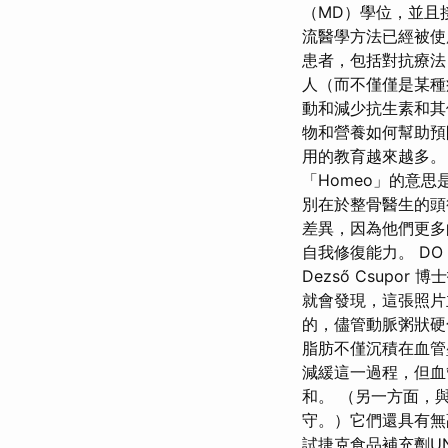
（MD）學位，並且
流醫學方法已經被使
患者，包括對抗療法
人（而不僅僅是某種
動和減少抗生素和其
物和營養如何幫助
用的教育越來越多。
「Homeo」的意
別在於整骨醫生的頭
差異，因為他們更多
自我修復能力。 D
Dezső Csupor
就會發現，這張照片
的，儘管動脈粥狀硬
脂肪不僅沉積在血管
減緩這一過程，但血
和。 （另一方面，
守。）它們還具有無
試捷克食品補充劑UN