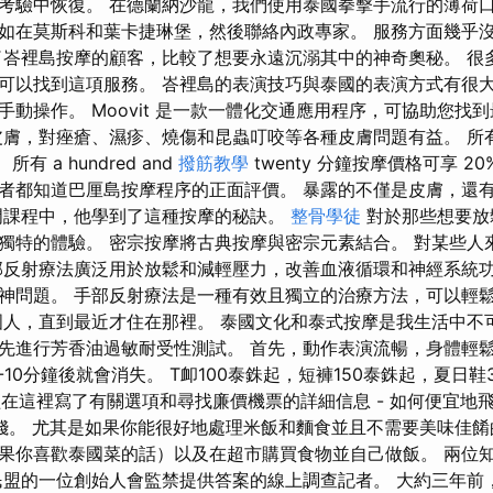
考驗中恢復。 在德蘭納沙龍，我們使用泰國拳擊手流行的薄荷口
如在莫斯科和葉卡捷琳堡，然後聯絡內政專家。 服務方面幾乎
了峇裡島按摩的顧客，比較了想要永遠沉溺其中的神奇奧秘。 很
可以找到這項服務。 峇裡島的表演技巧與泰國的表演方式有很大
手動操作。 Moovit 是一款一體化交通應用程序，可協助您找
膚，對痤瘡、濕疹、燒傷和昆蟲叮咬等各種皮膚問題有益。 所有 n
所有 a hundred and
撥筋教學
twenty 分鐘按摩價格可享 2
者都知道巴厘島按摩程序的正面評價。 暴露的不僅是皮膚，還
門課程中，他學到了這種按摩的秘訣。
整骨學徒
對於那些想要放
獨特的體驗。 密宗按摩將古典按摩與密宗元素結合。 對某些人
部反射療法廣泛用於放鬆和減輕壓力，改善血液循環和神經系統
神問題。 手部反射療法是一種有效且獨立的治療方法，可以輕
國人，直到最近才住在那裡。 泰國文化和泰式按摩是我生活中不
先進行芳香油過敏耐受性測試。 首先，動作表演流暢，身體輕
-10分鐘後就會消失。 T卹100泰銖起，短褲150泰銖起，夏日鞋
經在這裡寫了有關選項和尋找廉價機票的詳細信息 - 如何便宜地飛往
少錢。 尤其是如果你能很好地處理米飯和麵食並且不需要美味佳餚
果你喜歡泰國菜的話）以及在超市購買食物並自己做飯。 兩位
民盟的一位創始人會監禁提供答案的線上調查記者。 大約三年前