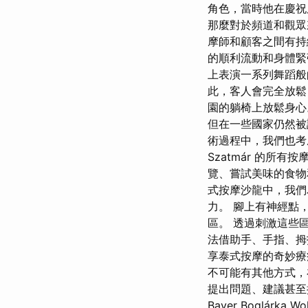
角色，當時他在慶祝
那麼對於頻道和觀眾
摩師和顧客之間有持
的順利流動和身體
上表演一系列舞蹈般
此，客人會完全放鬆
園的躺椅上放鬆身心
但在一些國家仍然被
術過程中，我們也考慮
Szatmár 的所
覽、嘗試美味的食物和
式按摩沙龍中，我們
力。 腳上有神經點
區。 透過刺激這些
法借助手、手指、拇
享泰式​​按摩的奇妙
不可能有其他方式，
提出問題、建議甚至
Bayer Boglár