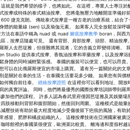
 這就是我們希望的樣子，也將如此。 在這裡，專業人士專注於
式按摩或特殊的泰式精油按摩。 您將毫無壓力地離開並準備好前
 600 捷克克朗。 傳統泰式按摩是一種古老的治療系統，結合
體的能量線 (sen) 以及瑜伽元素。 如果客人完全放鬆並深呼
法在泰語中稱為 nuad 或 nuad
腳底按摩教學
boran，與
光區，按摩店隨處可見。 還有背部、肩部按摩、頭部、精油按摩
羅斯人去芭堤雅，但很難將其混淆，它的含義立即變得清晰。 
en Studio 提供泰式按摩、香氛油按摩和草藥按摩，以及按摩
鬆身體的同時減輕緊張感。 泰國的服裝可以便宜，也可以昂貴。
您可以在比俄羅斯便宜的市場上購買。 還有另一篇關於此的文
別是關於在泰的生活 - 在泰國生活要花多少錢。 如果您有與價
到如何獨自前往泰。
經絡按摩證照
在這裡你可以看到地址、開放
寫的真實評論。 同時，他們將最優秀的國際按摩培訓師帶到羅馬尼
每次都參加他們的課程。 許多人認為春武里府僅因芭堤雅及其娛樂
從四肢移動到背部和腹部開始，然後回到周圍。 這種模式是能量
島減壓技術有助於最大程度地減少受傷後留下疤痕的風險，有助
常感冒、肥胖和橘皮組織的人。 這種按摩技術在亞洲國家被廣
 咖啡館裡的泰國菜很便宜，歐洲菜比較貴。 離海邊和度假村越