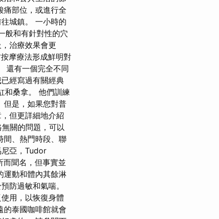
酸痛部位，或進行全
往城鎮。 一小時的
了一般和有針對性的穴
吸，治療效果會更
西方按摩療法形成鮮明對
。 還有一個完全不同
我已經寫過有關經典
浴缸和桑拿。 他們訓練
 但是，如果您對普
章，但更詳細地介紹
格無關的問題，可以
時間、熱門時段、聯
亞，Tudor
場所而聞名，但事實並
的運動和體內其餘淋
於預防過敏和氣喘。
泛使用，以恢復身體
遠的泰國咖啡館就會