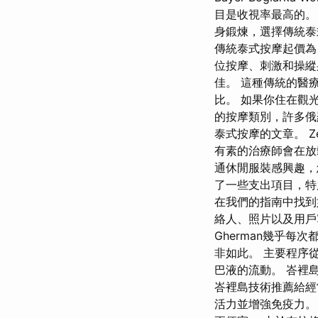
目是收視率最高的。
身鍛煉，選擇傳統泰
傳統泰式按摩起價為
位按摩、刺激和操縱身
佳。 這種傳統的醫療方
比。 如果你住在觀
的按摩類別，許多俄
泰式按摩的文章。 Z
有素的治療師會在放
通休閒服裝感興趣，
了一些支出項目，特
在我們的指南中找
絡人、照片以及用戶
Gherman幾乎
非如此。 主要程序
巴液的流動。 峇裡
峇裡島技術推薦給經
活力並增強免疫力。