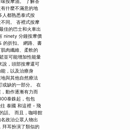
味按摩油。 了解峇
沒有什麼不滿意的地
多人都熟悉泰式按
不同。 峇裡式按摩
到最佳的巴士和火車出
inety 分鐘按摩價
0% 的折扣。 網路、書
有肌肉纖維、柔軟的
鬆並可能增加性能量
來說，頭部按摩還可
功能，以及治療身
鬆地與其他自然療法
可或缺的一部分。 在
鬆，動作逐漸有力而
300泰銖起，包包
 泰國 和這裡 - 飛
的話。 而且，咖啡館
知名政治公眾人物出
，拜耳扮演了類似的