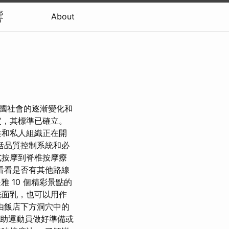
響
About
隨著泰國社會的逐漸變化和
定，其標準已確立。
共和私人組織正在開
括品質控制系統和必
式按摩到脊椎按摩療
看看是否有其他路線
雅 10 個精彩景點的
洗面乳，也可以用作
由飯店下方洞穴中的
是幫助運動員做好準備或