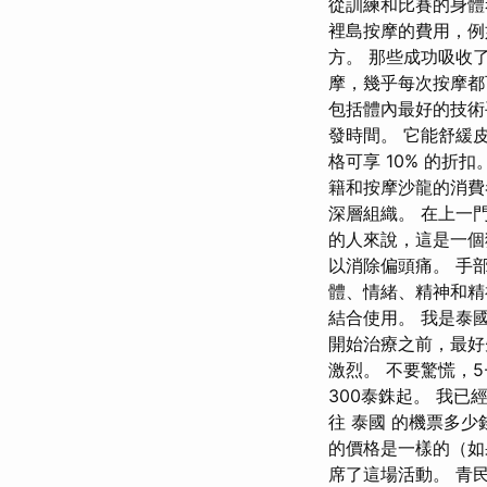
從訓練和比賽的身體
裡島按摩的費用，例
方。 那些成功吸收
摩，幾乎每次按摩都
包括體內最好的技術
發時間。 它能舒緩皮
格可享 10% 的折扣。 
籍和按摩沙龍的消費
深層組織。 在上一
的人來說，這是一個
以消除偏頭痛。 手
體、情緒、精神和精
結合使用。 我是泰
開始治療之前，最好
激烈。 不要驚慌，5
300泰銖起。 我已
往 泰國 的機票多
的價格是一樣的（如
席了這場活動。 青