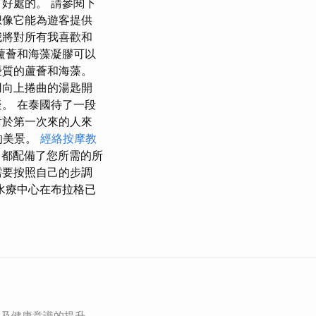
好處的。 請參閱下
想像它能為遊客提供
我將對所有我喜歡和
蘆薈和海藻凝膠可以
優質的蘆薈和海藻。
用向上捲曲的湯匙開
。 在泰國待了一段
對於第一次來的人來
的美景。
經絡按摩教
s 都配備了您所需的所
需要按照自己的步調
水療中心在布拉格已
加及健康意識的提升，