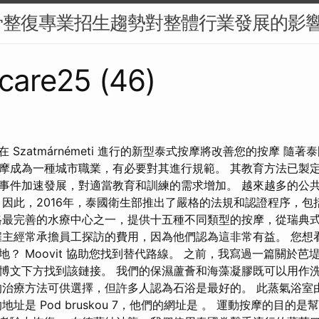
骨整復專業招生趨勢對整體行業發展的影
care25 (46)
man 在 Szatmárnémeti 進行的新型泰式按摩將改善您的按摩 
摩成為一種城市職業，有必要對其進行規範。 其教育方法已製
事件加速發展，對適當教育和訓練的需求增加。 越來越多的公
 因此，2016年，泰國衛生部推出了嚴格的法規和認證程序，包
格最完善的水療中心之一，提供十五種不同類型的按摩，從瑞典
雇主經常承擔員工探訪的費用，因為他們認為這非常有益。 您想
？ Moovit 協助您找到替代路線。 之前，我寫過一篇關於芭堤
博文下方找到該鏈接。 我們的保濕蘆薈和海藻凝膠既可以用作
的治療方法可供選擇，但許多人認為石浴是最好的。 此蒸氣浴室
地址是 Pod bruskou 7，他們的網址是 。 運動按摩的目的