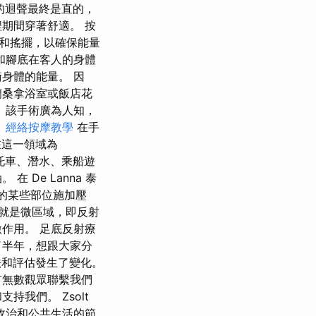
的迴聲最終是直的，
期間穿著舒適。 按
和搖擺，以確保能量
和腳底在客人的身體
身體的能量。 因
蘭桑拿浴室或飯店花
 該手術廣為人知，
。
經絡按摩教學
在手
期在這一領域為
摩托車、潛水、乘船遊
De Lanna 泰
底的某些部位施加壓
就是微區域，即反射
作用。 足底反射療
了半年，想跟大家分
方法和評估發生了變化。
有無數觀眾聯繫我們
我們。 Zsolt
及當前政治和公共生活的節