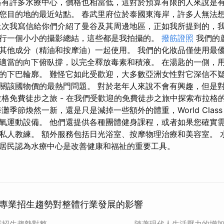
格有許多水療中心，價格也相當低，這對於預算有限的人來說是有
您目的地的最近站點。 春武里府位於泰國東海岸，許多人無法
上次我寫信給你們介紹了曼谷及其周邊地區，正如我所提到的，
行一個小小的攝影總結，這些都是我拍攝的。
撥筋證照
我們的
其他成分（精油和按摩油）一起使用。 我們的化妝品僅使用最
適當的向下俯臥撐，以完全釋放毒素和積液。 在湯匙的一側，
的下巴輪廓。 難怪它如此受歡迎，大多數亞洲女性對它深信不疑
關該國物價的最熱門問題。 對於老年人來說不會有興趣，但是
拉格免費徒步之旅 - 在我們受歡迎的免費徒步之旅中探索布拉格
季節煥然一新，還是只是減掉一些額外的體重，World Clas
氧運動設備。 他們還提供各種團體健身課程，或者如果您確實
私人教練。 額外服務包括日光浴室、按摩物理治療和美容室。 
居民認為水療中心是改善健康和福祉的重要工具。
專業招生趨勢對整體行業發展的影響
業招生趨勢對整
隨著現代人生活壓力的增