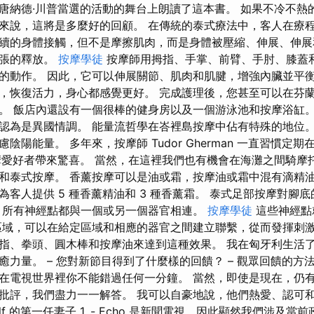
唐納德·川普當選的活動的舞台上朗讀了這本書。 如果不冷不熱
來說，這將是多麼好的回顧。 在傳統的泰式療法中，客人在療程
續的身體接觸，但不是摩擦肌肉，而是身體被壓縮、伸展、伸展
緊張的釋放。
按摩學徒
按摩師用拇指、手掌、前臂、手肘、膝蓋
的動作。 因此，它可以伸展關節、肌肉和肌腱，增強內臟並平衡
，恢復活力，身心都感覺更好。 完成護理後，您甚至可以在芬
。 飯店內還設有一個很棒的健身房以及一個游泳池和按摩浴缸。
認為是異國情調。 能量流哲學在峇裡島按摩中佔有特殊的地位
陰陽能量。 多年來，按摩師 Tudor Gherman 一直習慣定
有按摩愛好者帶來驚喜。 當然，在這裡我們也有機會在海灘之間騎
泰式按摩。 香薰按摩可以是油或霜，按摩油或霜中混有滴精油。 在 
為客人提供 5 種香薰精油和 3 種香薰霜。 泰式足部按摩對腳
，所有神經點都與一個或另一個器官相連。
按摩學徒
這些神經點
區域，可以在給定區域和相應的器官之間建立聯繫，從而發揮刺激
指、拳頭、圓木棒和按摩油來達到這種效果。 我在匈牙利生活
療癒力量。 – 您對新節目得到了什麼樣的回饋？ – 觀眾回饋的
在電視世界裡你不能錯過任何一分鐘。 當然，即使是現在，仍
批評，我們盡力一一解答。 我可以自豪地說，他們熱愛、認可和支持
ka Wolf 的第一任妻子 1. - Echo 是新聞電視，因此顯然我們涉